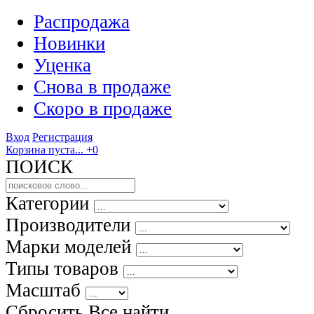
Распродажа
Новинки
Уценка
Снова в продаже
Скоро
в продаже
Вход
Регистрация
Корзина пуста...
+0
ПОИСК
Категории
Производители
Марки моделей
Типы товаров
Масштаб
Сбросить Все
найти