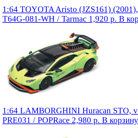
1:64 TOYOTA Aristo (JZS161) (2001),
T64G-081-WH / Tarmac
1,920 р.
В ко
1:64 LAMBORGHINI Huracan STO, verde
PRE031 / POPRace
2,980 р.
В корзин