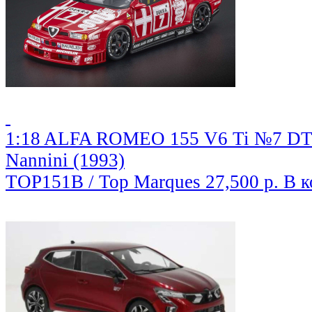
1:18 ALFA ROMEO 155 V6 Ti №7 DTM
Nannini (1993)
TOP151B / Top Marques
27,500 р.
В к