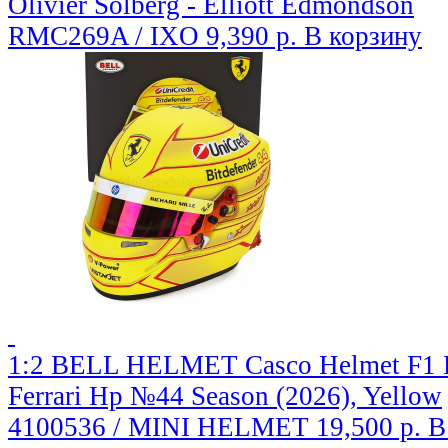
Olivier Solberg - Elliott Edmondson
RMC269A / IXO
9,390 р.
В корзину
1:2 BELL HELMET Casco Helmet F1 
Ferrari Hp №44 Season (2026), Yellow
4100536 / MINI HELMET
19,500 р.
В