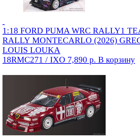
1:18 FORD PUMA WRC RALLY1 T
RALLY MONTECARLO (2026) GRE
LOUIS LOUKA
18RMC271 / IXO
7,890 р.
В корзину