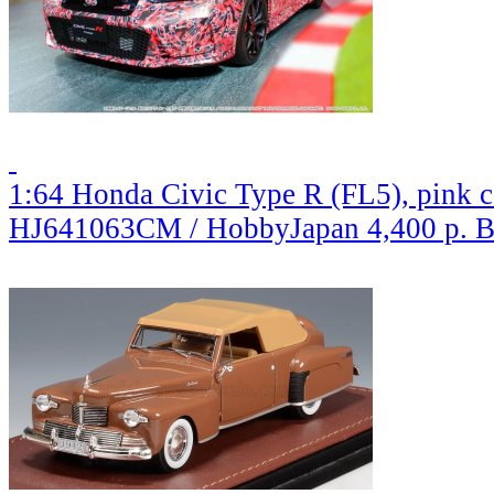
1:64 Honda Civic Type R (FL5), pink 
HJ641063CM / HobbyJapan
4,400 р.
В