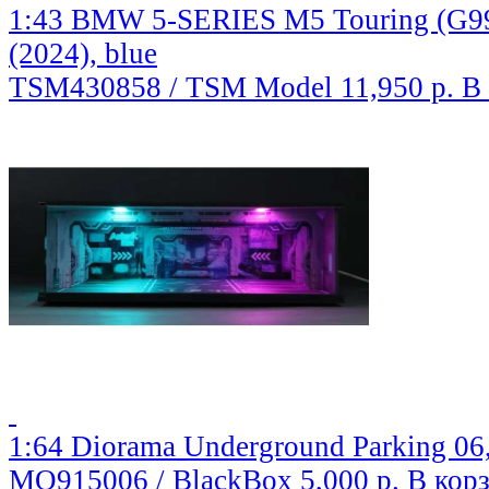
1:43 BMW 5-SERIES M5 Touring (G99
(2024), blue
TSM430858 / TSM Model
11,950 р.
В
1:64 Diorama Underground Parking 06,
MO915006 / BlackBox
5,000 р.
В кор