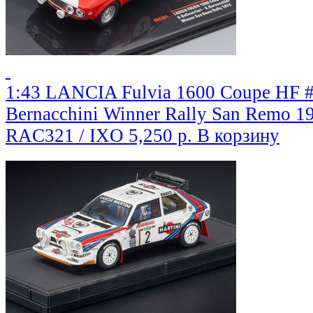
1:43 LANCIA Fulvia 1600 Coupe HF #2 
Bernacchini Winner Rally San Remo 1
RAC321 / IXO
5,250 р.
В корзину