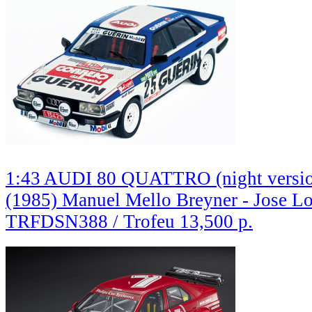
1:43 AUDI 80 QUATTRO (night versio
(1985) Manuel Mello Breyner - Jose L
TRFDSN388 / Trofeu
13,500 р.