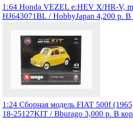
1:64 Honda VEZEL e:HEV X/HR-V, mid
HJ643071BL / HobbyJapan
4,200 р.
В
1:24 Сборная модель FIAT 500f (1965
18-25127KIT / Bburago
3,000 р.
В ко