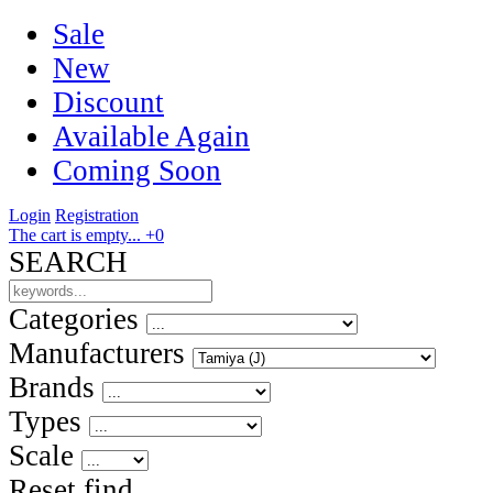
Sale
New
Discount
Available Again
Coming Soon
Login
Registration
The cart is empty...
+0
SEARCH
Categories
Manufacturers
Brands
Types
Scale
Reset
find