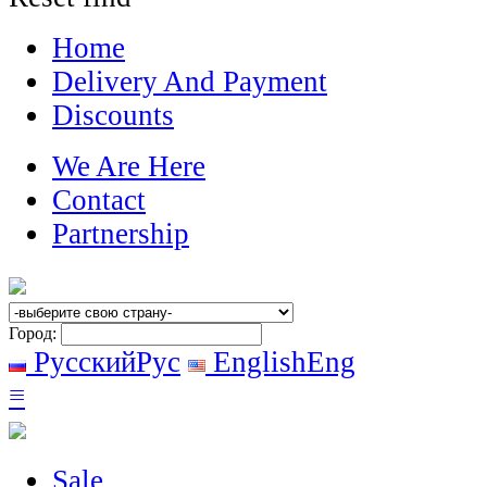
Home
Delivery And Payment
Discounts
We Are Here
Contact
Partnership
Город:
Русский
Рус
English
Eng
≡
Sale