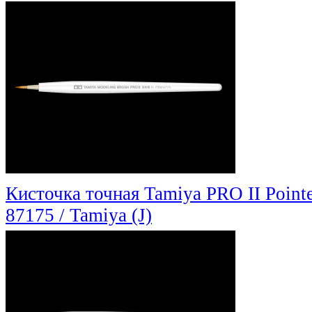
Кисточка точная Tamiya PRO II Point
87175 / Tamiya (J)