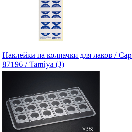
Наклейки на колпачки для лаков / Cap 
87196 / Tamiya (J)