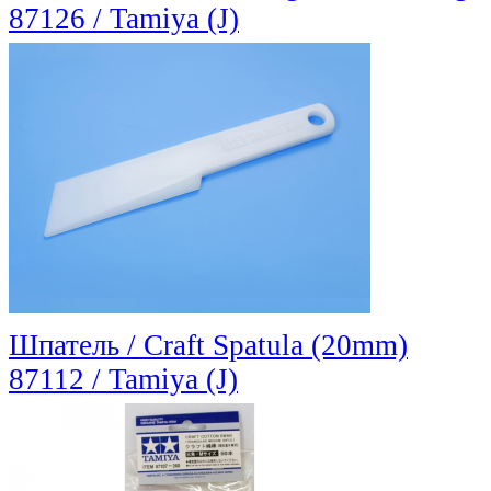
87126 / Tamiya (J)
Шпатель / Craft Spatula (20mm)
87112 / Tamiya (J)