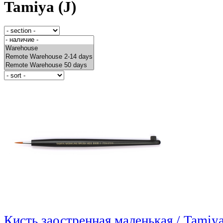
Tamiya (J)
Кисть заостренная маленькая / Tamiy