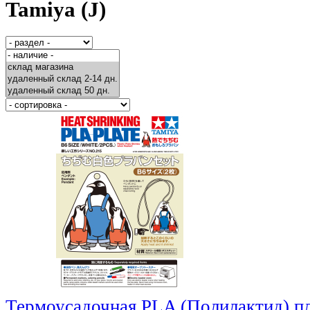
Tamiya (J)
Термоусадочная PLA (Полилактид) пла