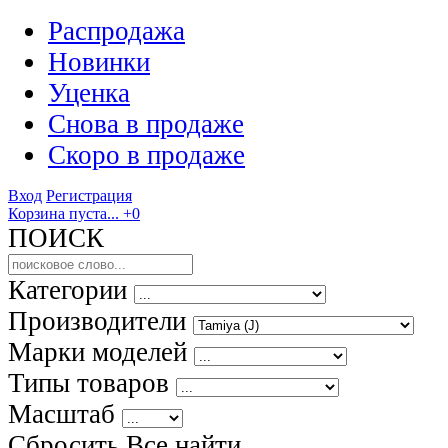
Распродажа
Новинки
Уценка
Снова в продаже
Скоро
в продаже
Вход
Регистрация
Корзина пуста...
+0
ПОИСК
Категории
Производители
Марки моделей
Типы товаров
Масштаб
Сбросить Все
найти