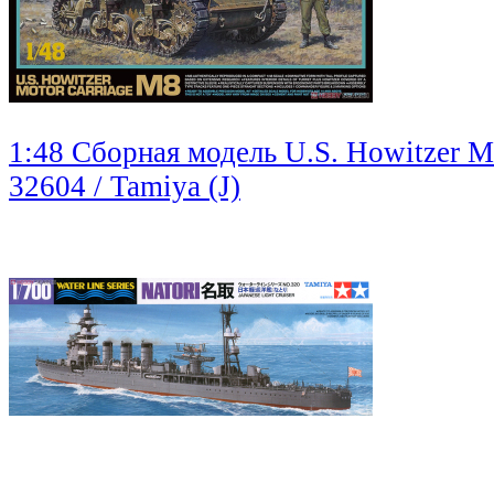
1:48 Сборная модель U.S. Howitzer M
32604 / Tamiya (J)