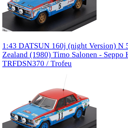
1:43 DATSUN 160j (night Version) N 
Zealand (1980) Timo Salonen - Seppo 
TRFDSN370 / Trofeu