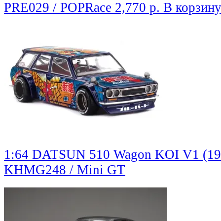
PRE029 / POPRace
2,770 р.
В корзин
1:64 DATSUN 510 Wagon KOI V1 (19
KHMG248 / Mini GT