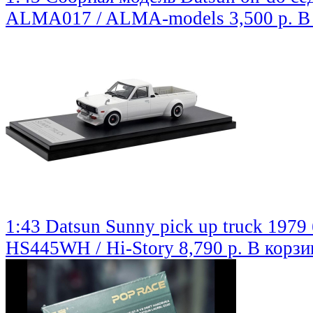
ALMA017 / ALMA-models
3,500 р.
В
1:43 Datsun Sunny pick up truck 1979
HS445WH / Hi-Story
8,790 р.
В корзи