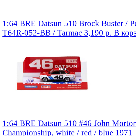
1:64 BRE Datsun 510 Brock Buster / Pe
T64R-052-BB / Tarmac
3,190 р.
В кор
1:64 BRE Datsun 510 #46 John Morto
Championship, white / red / blue 1971