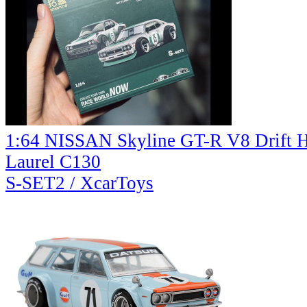
1:64 NISSAN Skyline GT-R V8 Drift
Laurel C130
S-SET2 / XcarToys