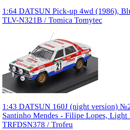
1:64 DATSUN Pick-up 4wd (1986), Bl
TLV-N321B / Tomica Tomytec
1:43 DATSUN 160J (night version) №21
Santinho Mendes - Filipe Lopes, Light
TRFDSN378 / Trofeu