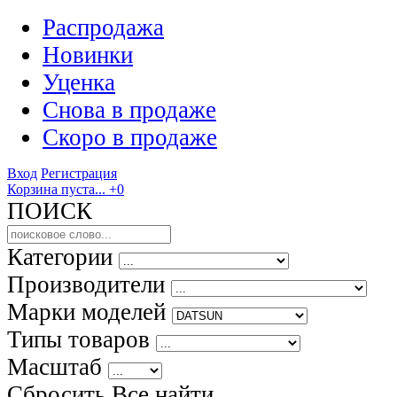
Распродажа
Новинки
Уценка
Снова в продаже
Скоро
в продаже
Вход
Регистрация
Корзина пуста...
+0
ПОИСК
Категории
Производители
Марки моделей
Типы товаров
Масштаб
Сбросить Все
найти