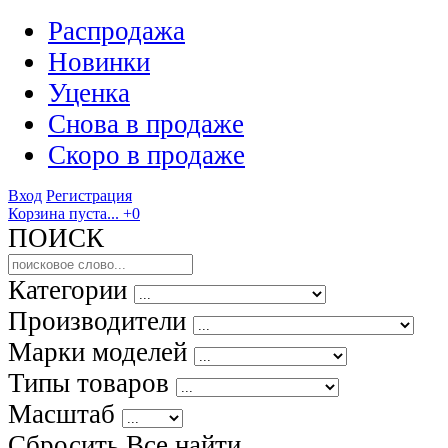
Распродажа
Новинки
Уценка
Снова в продаже
Скоро
в продаже
Вход
Регистрация
Корзина пуста...
+0
ПОИСК
Категории
Производители
Марки моделей
Типы товаров
Масштаб
Сбросить Все
найти