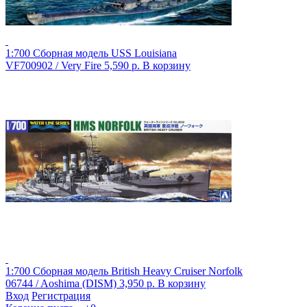
1:700 Сборная модель USS Louisiana
VF700902 / Very Fire
5,590 р.
В корзину
1:700 Сборная модель British Heavy Cruiser Norfolk
06744 / Aoshima (DISM)
3,950 р.
В корзину
Вход
Регистрация