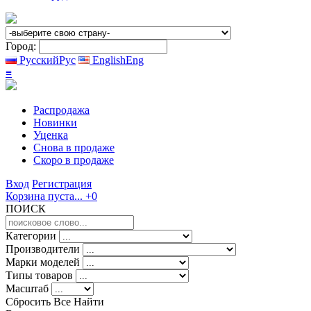
Город:
Русский
Рус
English
Eng
≡
Распродажа
Новинки
Уценка
Снова в продаже
Скоро
в продаже
Вход
Регистрация
Корзина пуста...
+0
ПОИСК
Категории
Производители
Марки моделей
Типы товаров
Масштаб
Сбросить Все
Найти