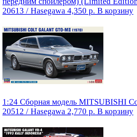
передним спойлером) (Limited Editio
20613 / Hasegawa
4,350 р.
В корзину
1:24 Сборная модель MITSUBISHI Col
20512 / Hasegawa
2,770 р.
В корзину