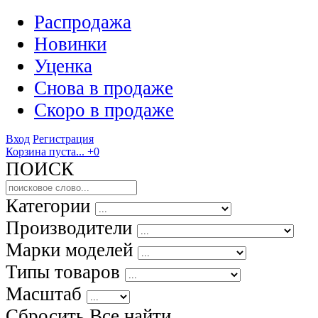
Распродажа
Новинки
Уценка
Снова в продаже
Скоро
в продаже
Вход
Регистрация
Корзина пуста...
+0
ПОИСК
Категории
Производители
Марки моделей
Типы товаров
Масштаб
Сбросить Все
найти