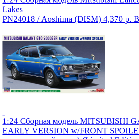
Lakes
PN24018 / Aoshima (DISM)
4,370 р.
В
1:24 Сборная модель MITSUBISHI
EARLY VERSION w/FRONT SPOILER 