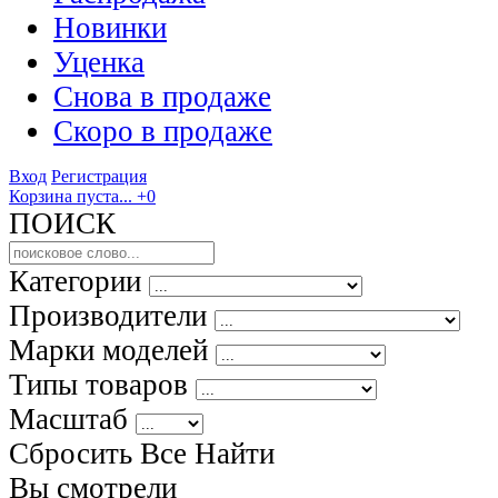
Новинки
Уценка
Снова в продаже
Скоро
в продаже
Вход
Регистрация
Корзина пуста...
+0
ПОИСК
Категории
Производители
Марки моделей
Типы товаров
Масштаб
Сбросить Все
Найти
Вы смотрели