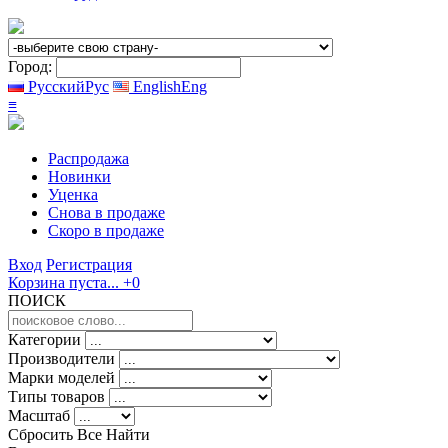
Город:
Русский
Рус
English
Eng
≡
Распродажа
Новинки
Уценка
Снова в продаже
Скоро
в продаже
Вход
Регистрация
Корзина пуста...
+0
ПОИСК
Категории
Производители
Марки моделей
Типы товаров
Масштаб
Сбросить Все
Найти