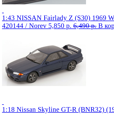
1:43 NISSAN Fairlady Z (S30) 1969 W
420144 / Norev
5,850 р.
6,490 р.
В ко
1:18 Nissan Skyline GT-R (BNR32) (199