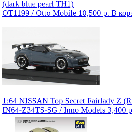
(dark blue pearl TH1)
OT1199 / Otto Mobile
10,500 р.
В кор
1:64 NISSAN Top Secret Fairlady Z (R
IN64-Z34TS-SG / Inno Models
3,400 