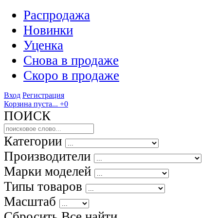
Распродажа
Новинки
Уценка
Снова в продаже
Скоро
в продаже
Вход
Регистрация
Корзина пуста...
+0
ПОИСК
Категории
Производители
Марки моделей
Типы товаров
Масштаб
Сбросить Все
найти