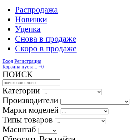
Распродажа
Новинки
Уценка
Снова в продаже
Скоро
в продаже
Вход
Регистрация
Корзина пуста...
+0
ПОИСК
Категории
Производители
Марки моделей
Типы товаров
Масштаб
Сбросить Все
найти