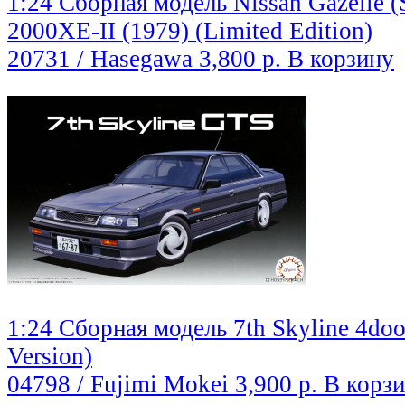
1:24 Сборная модель Nissan Gazelle 
2000XE-II (1979) (Limited Edition)
20731 / Hasegawa
3,800 р.
В корзину
1:24 Сборная модель 7th Skyline 4do
Version)
04798 / Fujimi Mokei
3,900 р.
В корз