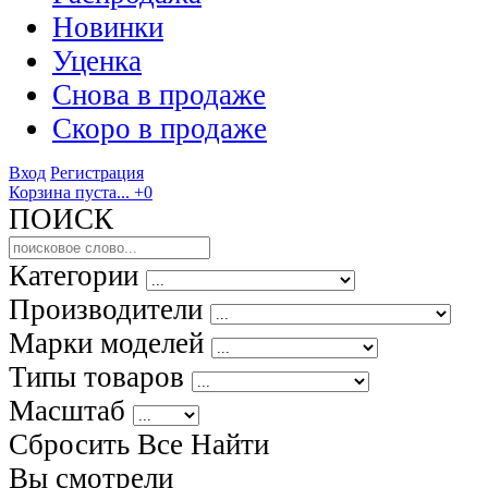
Новинки
Уценка
Снова в продаже
Скоро
в продаже
Вход
Регистрация
Корзина пуста...
+0
ПОИСК
Категории
Производители
Марки моделей
Типы товаров
Масштаб
Сбросить Все
Найти
Вы смотрели