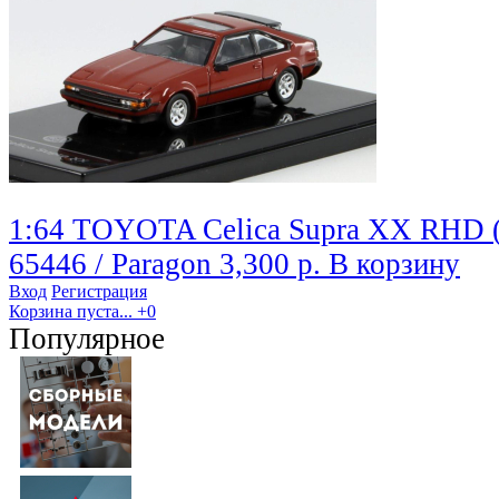
1:64 TOYOTA Celica Supra XX RHD (
65446 / Paragon
3,300 р.
В корзину
Вход
Регистрация
Корзина пуста...
+0
Популярное