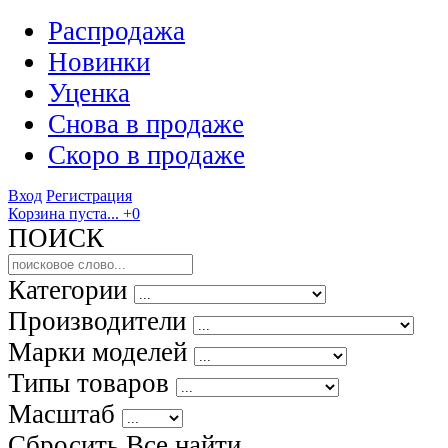
Распродажа
Новинки
Уценка
Снова в продаже
Скоро
в продаже
Вход
Регистрация
Корзина пуста...
+0
ПОИСК
Категории
Производители
Марки моделей
Типы товаров
Масштаб
Сбросить Все
найти