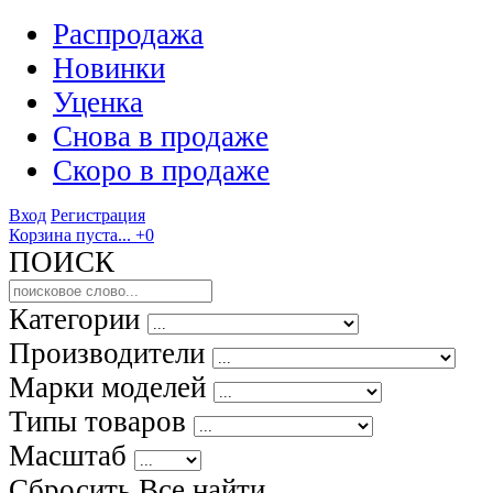
Распродажа
Новинки
Уценка
Снова в продаже
Скоро
в продаже
Вход
Регистрация
Корзина пуста...
+0
ПОИСК
Категории
Производители
Марки моделей
Типы товаров
Масштаб
Сбросить Все
найти