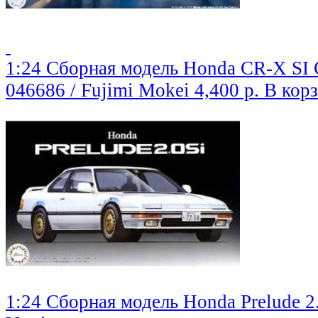
1:24 Сборная модель Honda CR-X SI 
046686 / Fujimi Mokei
4,400 р.
В кор
1:24 Сборная модель Honda Prelude 2.