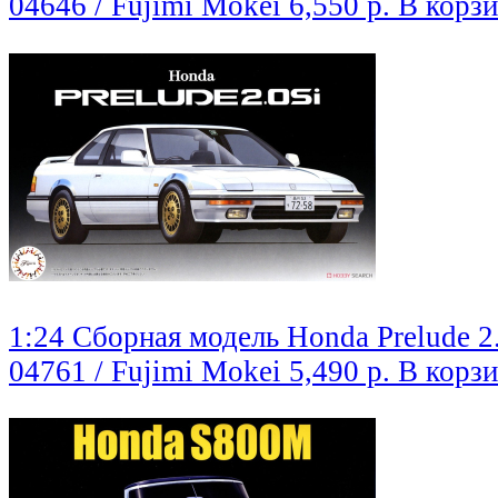
04646 / Fujimi Mokei
6,550 р.
В корз
1:24 Сборная модель Honda Prelude 2
04761 / Fujimi Mokei
5,490 р.
В корз