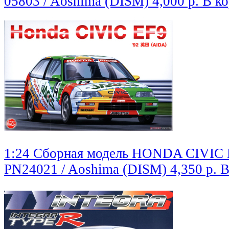
05803 / Aoshima (DISM)
4,000 р.
В к
1:24 Сборная модель HONDA CIVIC 
PN24021 / Aoshima (DISM)
4,350 р.
В