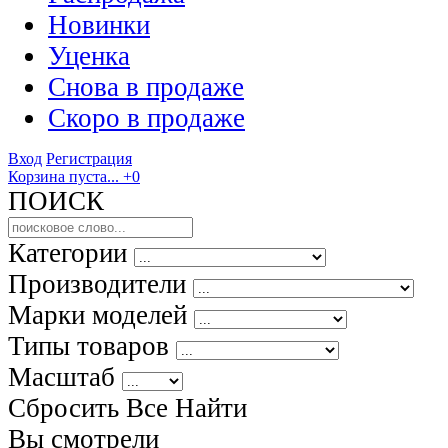
Новинки
Уценка
Снова в продаже
Скоро
в продаже
Вход
Регистрация
Корзина пуста...
+0
ПОИСК
Категории
Производители
Марки моделей
Типы товаров
Масштаб
Сбросить Все
Найти
Вы смотрели