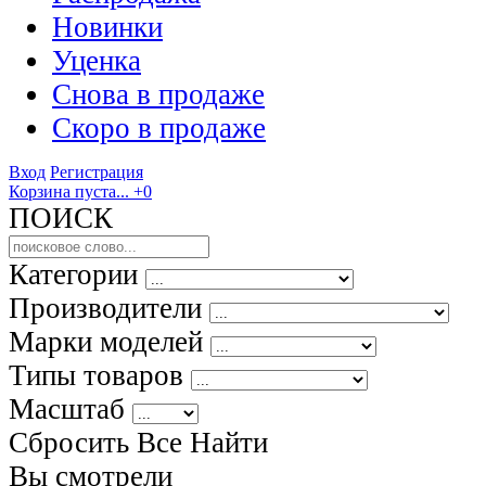
Новинки
Уценка
Снова в продаже
Скоро
в продаже
Вход
Регистрация
Корзина пуста...
+0
ПОИСК
Категории
Производители
Марки моделей
Типы товаров
Масштаб
Сбросить Все
Найти
Вы смотрели