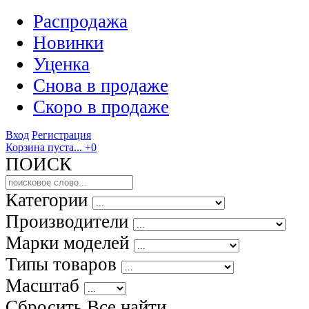
Распродажа
Новинки
Уценка
Снова в продаже
Скоро
в продаже
Вход
Регистрация
Корзина пуста...
+0
ПОИСК
Категории
Производители
Марки моделей
Типы товаров
Масштаб
Сбросить Все
найти