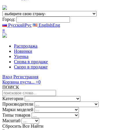
Город:
Русский
Рус
English
Eng
≡
Распродажа
Новинки
Уценка
Снова в продаже
Скоро
в продаже
Вход
Регистрация
Корзина пуста...
+0
ПОИСК
Категории
Производители
Марки моделей
Типы товаров
Масштаб
Сбросить Все
Найти