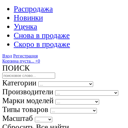
Распродажа
Новинки
Уценка
Снова в продаже
Скоро
в продаже
Вход
Регистрация
Корзина пуста...
+0
ПОИСК
Категории
Производители
Марки моделей
Типы товаров
Масштаб
Сбросить Все
найти