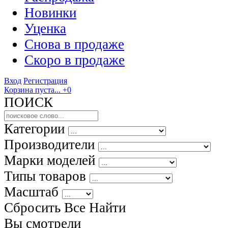
Новинки
Уценка
Снова в продаже
Скоро
в продаже
Вход
Регистрация
Корзина пуста...
+0
ПОИСК
Категории
Производители
Марки моделей
Типы товаров
Масштаб
Сбросить Все
Найти
Вы смотрели