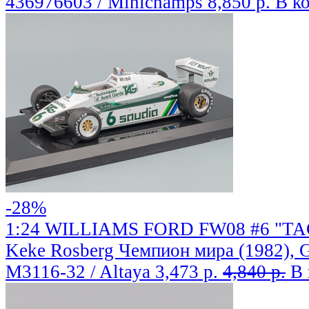
436976603 / Minichamps
8,850 р.
В к
-28%
1:24 WILLIAMS FORD FW08 #6 "TAG
Keke Rosberg Чемпион мира (1982), 
M3116-32 / Altaya
3,473 р.
4,840 р.
В 