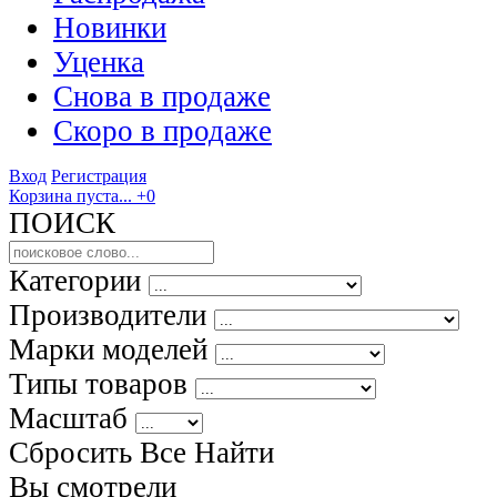
Новинки
Уценка
Снова в продаже
Скоро
в продаже
Вход
Регистрация
Корзина пуста...
+0
ПОИСК
Категории
Производители
Марки моделей
Типы товаров
Масштаб
Сбросить Все
Найти
Вы смотрели