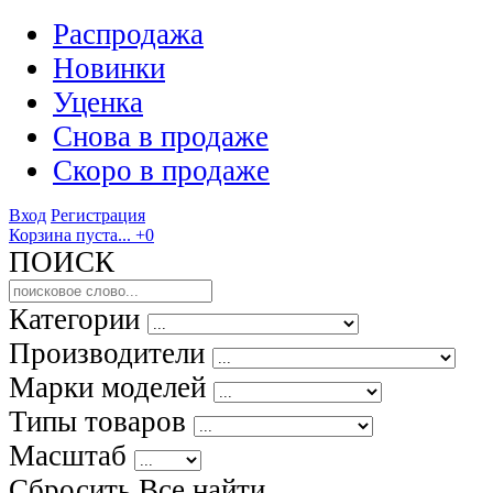
Распродажа
Новинки
Уценка
Снова в продаже
Скоро
в продаже
Вход
Регистрация
Корзина пуста...
+0
ПОИСК
Категории
Производители
Марки моделей
Типы товаров
Масштаб
Сбросить Все
найти