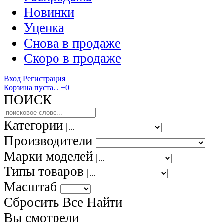
Новинки
Уценка
Снова в продаже
Скоро
в продаже
Вход
Регистрация
Корзина пуста...
+0
ПОИСК
Категории
Производители
Марки моделей
Типы товаров
Масштаб
Сбросить Все
Найти
Вы смотрели