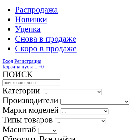
Распродажа
Новинки
Уценка
Снова в продаже
Скоро
в продаже
Вход
Регистрация
Корзина пуста...
+0
ПОИСК
Категории
Производители
Марки моделей
Типы товаров
Масштаб
Сбросить Все
найти