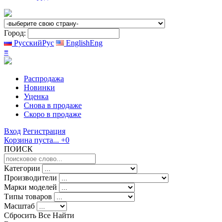
Город:
Русский
Рус
English
Eng
≡
Распродажа
Новинки
Уценка
Снова в продаже
Скоро
в продаже
Вход
Регистрация
Корзина пуста...
+0
ПОИСК
Категории
Производители
Марки моделей
Типы товаров
Масштаб
Сбросить Все
Найти