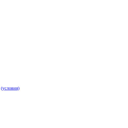
т
(условия)