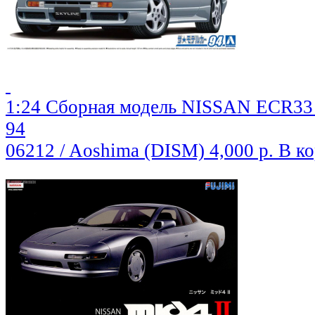
1:24 Сборная модель NISSAN ECR3
94
06212 / Aoshima (DISM)
4,000 р.
В к