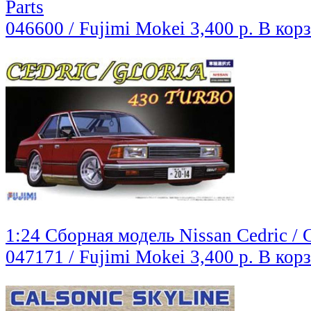
Parts
046600 / Fujimi Mokei
3,400 р.
В кор
1:24 Сборная модель Nissan Cedric / 
047171 / Fujimi Mokei
3,400 р.
В кор