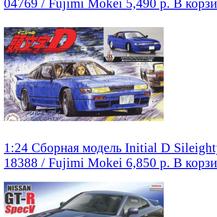
04769 / Fujimi Mokei
5,490 р.
В корз
1:24 Сборная модель Initial D Sileight
18388 / Fujimi Mokei
6,850 р.
В корз