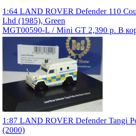
1:64 LAND ROVER Defender 110 Coun
Lhd (1985), Green
MGT00590-L / Mini GT
2,390 р.
В ко
1:87 LAND ROVER Defender Tangi Pol
(2000)