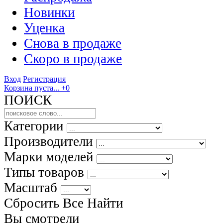
Новинки
Уценка
Снова в продаже
Скоро
в продаже
Вход
Регистрация
Корзина пуста...
+0
ПОИСК
Категории
Производители
Марки моделей
Типы товаров
Масштаб
Сбросить Все
Найти
Вы смотрели