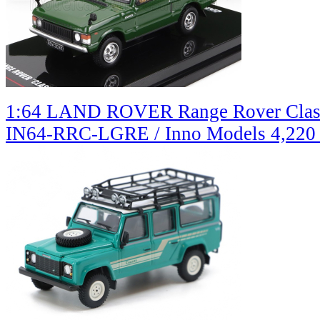
1:64 LAND ROVER Range Rover Classi
IN64-RRC-LGRE / Inno Models
4,220