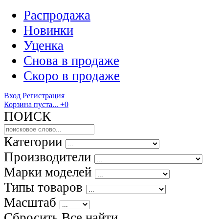
Распродажа
Новинки
Уценка
Снова в продаже
Скоро
в продаже
Вход
Регистрация
Корзина пуста...
+0
ПОИСК
Категории
Производители
Марки моделей
Типы товаров
Масштаб
Сбросить Все
найти