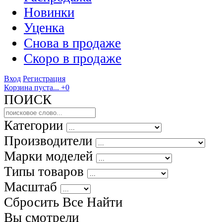
Новинки
Уценка
Снова в продаже
Скоро
в продаже
Вход
Регистрация
Корзина пуста...
+0
ПОИСК
Категории
Производители
Марки моделей
Типы товаров
Масштаб
Сбросить Все
Найти
Вы смотрели