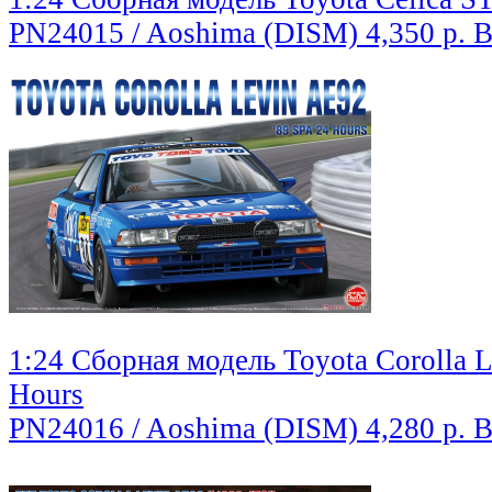
PN24015 / Aoshima (DISM)
4,350 р.
В
1:24 Сборная модель Toyota Corolla 
Hours
PN24016 / Aoshima (DISM)
4,280 р.
В