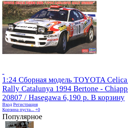
1:24 Сборная модель TOYOTA Celica
Rally Catalunya 1994 Bertone - Chiapp
20807 / Hasegawa
6,190 р.
В корзину
Вход
Регистрация
Корзина пуста...
+0
Популярное