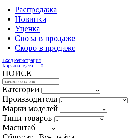
Распродажа
Новинки
Уценка
Снова в продаже
Скоро
в продаже
Вход
Регистрация
Корзина пуста...
+0
ПОИСК
Категории
Производители
Марки моделей
Типы товаров
Масштаб
Сбросить Все
найти