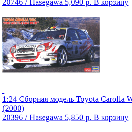
20746 / Hasegawa
5,090 р.
В корзину
1:24 Сборная модель Toyota Carolla 
(2000)
20396 / Hasegawa
5,850 р.
В корзину