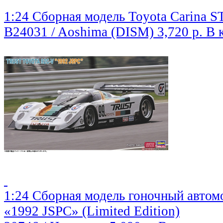
1:24 Сборная модель Toyota Carina
B24031 / Aoshima (DISM)
3,720 р.
В 
1:24 Сборная модель гоночный автом
«1992 JSPC» (Limited Edition)