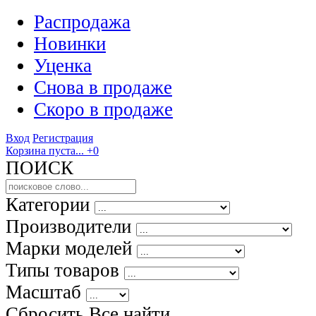
Распродажа
Новинки
Уценка
Снова в продаже
Скоро
в продаже
Вход
Регистрация
Корзина пуста...
+0
ПОИСК
Категории
Производители
Марки моделей
Типы товаров
Масштаб
Сбросить Все
найти