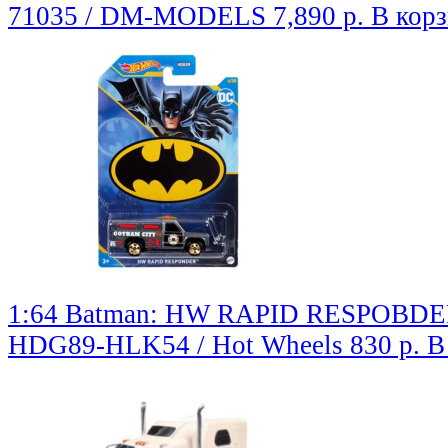
71035 / DM-MODELS
7,890 р.
В кор
1:64 Batman: HW RAPID RESPOBDER
HDG89-HLK54 / Hot Wheels
830 р.
В