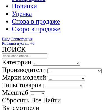
Новинки
Уценка
Снова в продаже
Скоро
в продаже
Вход
Регистрация
Корзина пуста...
+0
ПОИСК
Категории
Производители
Марки моделей
Типы товаров
Масштаб
Сбросить Все
Найти
Вы смотрели