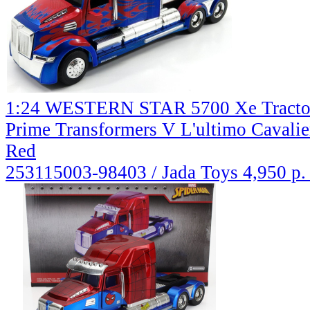
1:24 WESTERN STAR 5700 Xe Tractor
Prime Transformers V L'ultimo Cavalie
Red
253115003-98403 / Jada Toys
4,950 р