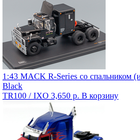
1:43 MACK R-Series со спальником (и
Black
TR100 / IXO
3,650 р.
В корзину