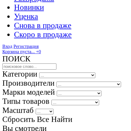
Новинки
Уценка
Снова в продаже
Скоро
в продаже
Вход
Регистрация
Корзина пуста...
+0
ПОИСК
Категории
Производители
Марки моделей
Типы товаров
Масштаб
Сбросить Все
Найти
Вы смотрели