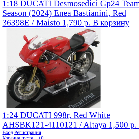
1:18 DUCATI Desmosedici Gp24 Tea
Season (2024) Enea Bastianini, Red
36398E / Maisto
1,790 р.
В корзину
1:24 DUCATI 998r, Red White
AHSBK121-4110121 / Altaya
1,500 р.
Вход
Регистрация
Корзина пуста...
+0