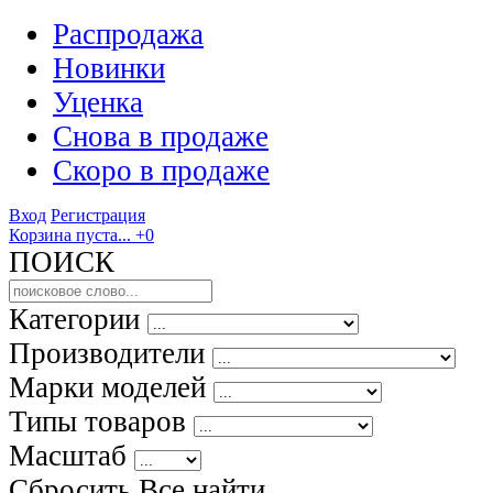
Распродажа
Новинки
Уценка
Снова в продаже
Скоро
в продаже
Вход
Регистрация
Корзина пуста...
+0
ПОИСК
Категории
Производители
Марки моделей
Типы товаров
Масштаб
Сбросить Все
найти