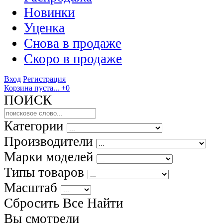
Новинки
Уценка
Снова в продаже
Скоро
в продаже
Вход
Регистрация
Корзина пуста...
+0
ПОИСК
Категории
Производители
Марки моделей
Типы товаров
Масштаб
Сбросить Все
Найти
Вы смотрели