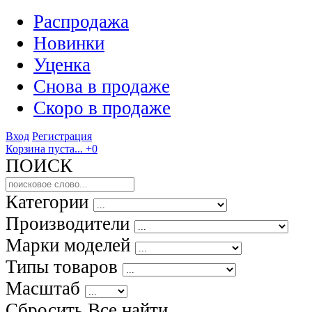
Распродажа
Новинки
Уценка
Снова в продаже
Скоро
в продаже
Вход
Регистрация
Корзина пуста...
+0
ПОИСК
Категории
Производители
Марки моделей
Типы товаров
Масштаб
Сбросить Все
найти