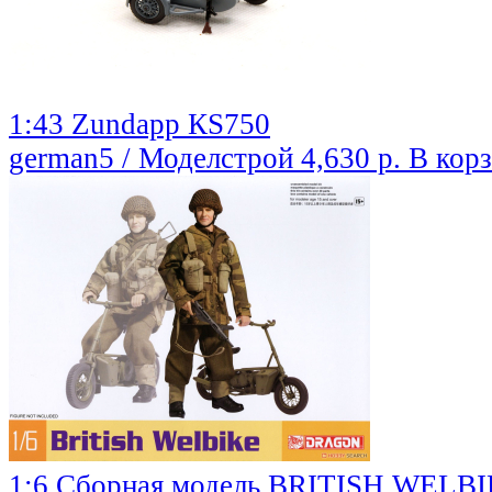
1:43 Zundapp КS750
german5 / Моделстрой
4,630 р.
В кор
1:6 Сборная модель BRITISH WELB