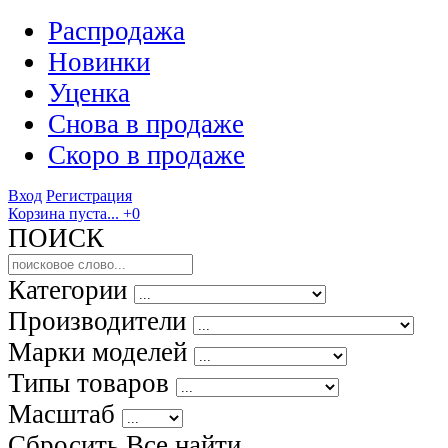
Распродажа
Новинки
Уценка
Снова в продаже
Скоро
в продаже
Вход
Регистрация
Корзина пуста...
+0
ПОИСК
Категории
Производители
Марки моделей
Типы товаров
Масштаб
Сбросить Все
найти