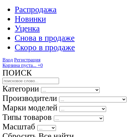
Распродажа
Новинки
Уценка
Снова в продаже
Скоро
в продаже
Вход
Регистрация
Корзина пуста...
+0
ПОИСК
Категории
Производители
Марки моделей
Типы товаров
Масштаб
Сбросить Все
найти