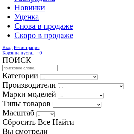
Новинки
Уценка
Снова в продаже
Скоро
в продаже
Вход
Регистрация
Корзина пуста...
+0
ПОИСК
Категории
Производители
Марки моделей
Типы товаров
Масштаб
Сбросить Все
Найти
Вы смотрели