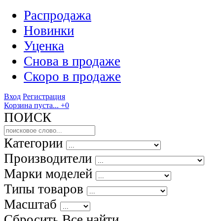
Распродажа
Новинки
Уценка
Снова в продаже
Скоро
в продаже
Вход
Регистрация
Корзина пуста...
+0
ПОИСК
Категории
Производители
Марки моделей
Типы товаров
Масштаб
Сбросить Все
найти