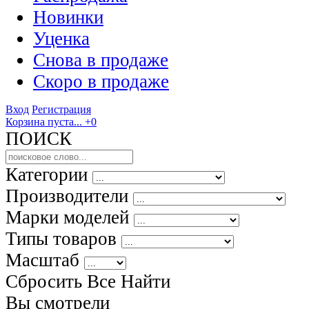
Новинки
Уценка
Снова в продаже
Скоро
в продаже
Вход
Регистрация
Корзина пуста...
+0
ПОИСК
Категории
Производители
Марки моделей
Типы товаров
Масштаб
Сбросить Все
Найти
Вы смотрели