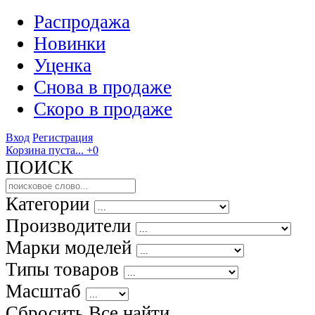
Распродажа
Новинки
Уценка
Снова в продаже
Скоро
в продаже
Вход
Регистрация
Корзина пуста...
+0
ПОИСК
Категории
Производители
Марки моделей
Типы товаров
Масштаб
Сбросить Все
найти