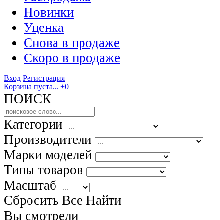
Новинки
Уценка
Снова в продаже
Скоро
в продаже
Вход
Регистрация
Корзина пуста...
+0
ПОИСК
Категории
Производители
Марки моделей
Типы товаров
Масштаб
Сбросить Все
Найти
Вы смотрели