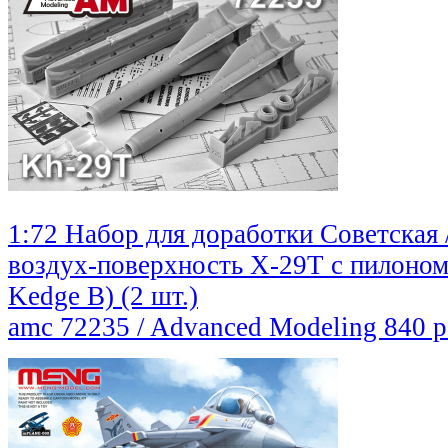
1:72 Набор для доработки Советская /
воздух-поверхность Х-29Т с пилоно
Kedge B) (2 шт.)
amc 72235 / Advanced Modeling
840 