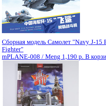
Сборная модель Самолет "Navy J-15 F
Fighter"
mPLANE-008 / Meng
1,190 р.
В корз