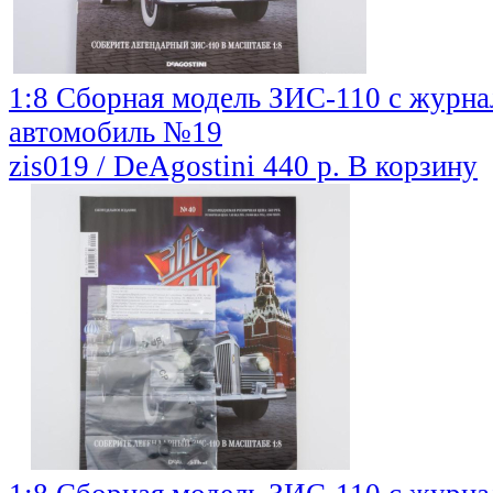
1:8 Сборная модель ЗИС-110 с журн
автомобиль №19
zis019 / DeAgostini
440 р.
В корзину