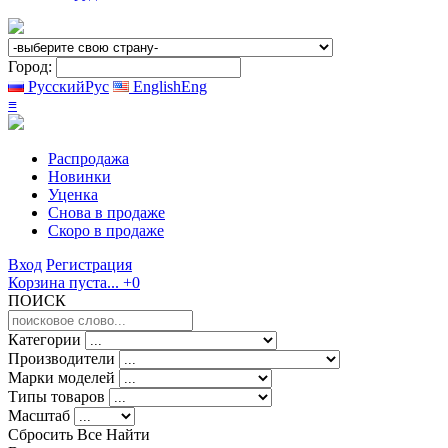
Город:
Русский
Рус
English
Eng
≡
Распродажа
Новинки
Уценка
Снова в продаже
Скоро
в продаже
Вход
Регистрация
Корзина пуста...
+0
ПОИСК
Категории
Производители
Марки моделей
Типы товаров
Масштаб
Сбросить Все
Найти