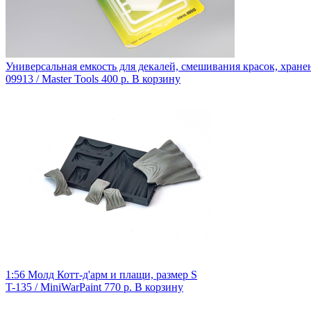
Универсальная емкость для декалей, смешивания красок, хране
09913 / Master Tools
400 р.
В корзину
1:56 Молд Котт-д'арм и плащи, размер S
T-135 / MiniWarPaint
770 р.
В корзину