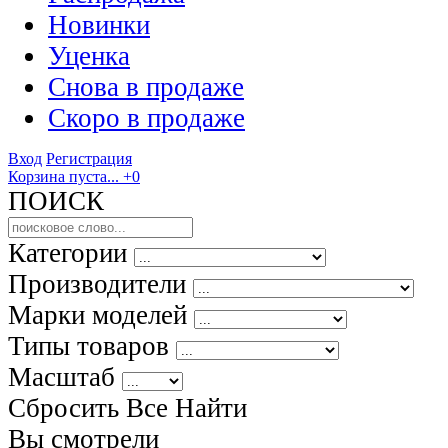
Новинки
Уценка
Снова в продаже
Скоро
в продаже
Вход
Регистрация
Корзина пуста...
+0
ПОИСК
Категории
Производители
Марки моделей
Типы товаров
Масштаб
Сбросить Все
Найти
Вы смотрели