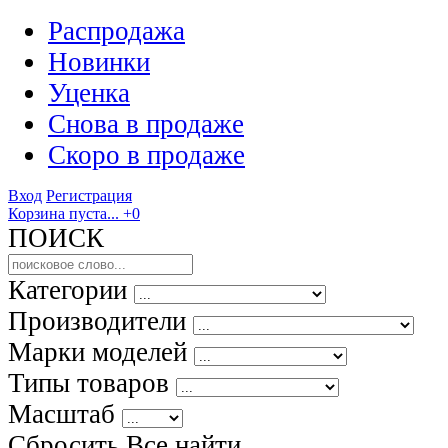
Распродажа
Новинки
Уценка
Снова в продаже
Скоро
в продаже
Вход
Регистрация
Корзина пуста...
+0
ПОИСК
Категории
Производители
Марки моделей
Типы товаров
Масштаб
Сбросить Все
найти