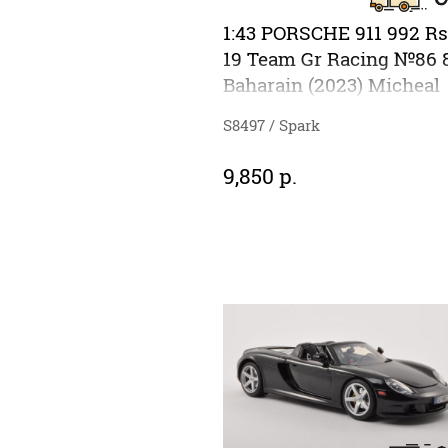
1:43 PORSCHE 911 992 Rs
19 Team Gr Racing №86 
Baharain (2023) Micheal
Wainwright - Riccardo
S8497 / Spark
Pera - Benjamin Barker,
Black Gold
9,850 р.