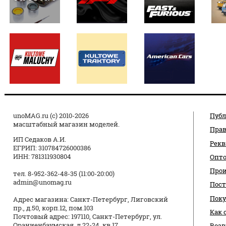
unoMAG.ru (c) 2010-2026
Публ
масштабный магазин моделей.
Прав
ИП Седаков А.И.
Рек
ЕГРИП: 310784726000386
ИНН: 781311930804
Опт
Про
тел. 8-952-362-48-35 (11:00-20:00)
admin@unomag.ru
Пос
Поку
Адрес магазина: Санкт-Петербург, Лиговский
пр., д.50, корп.12, пом.103
Как 
Почтовый адрес: 197110, Санкт-Петербург, ул.
Ораниенбаумская, д.22-24, кв.17
Возв