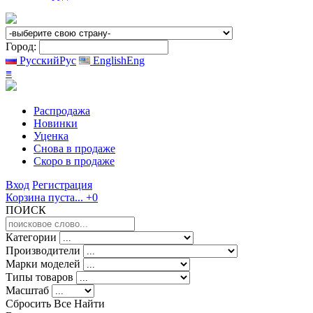
Город:
Русский
Рус
English
Eng
≡
Распродажа
Новинки
Уценка
Снова в продаже
Скоро
в продаже
Вход
Регистрация
Корзина пуста...
+0
ПОИСК
Категории
Производители
Марки моделей
Типы товаров
Масштаб
Сбросить Все
Найти