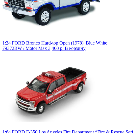
1:24 FORD Bronco Hard-top Open (1978), Blue White
79372BW / Motor Max
3,460 р.
В корзину
1:64 FORD F-350 Los Angeles Fire Department *Fire & Rescue Serie