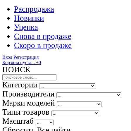
Распродажа
Новинки
Уценка
Снова в продаже
Скоро
в продаже
Вход
Регистрация
Корзина пуста...
+0
ПОИСК
Категории
Производители
Марки моделей
Типы товаров
Масштаб
Сбросить Все
найти