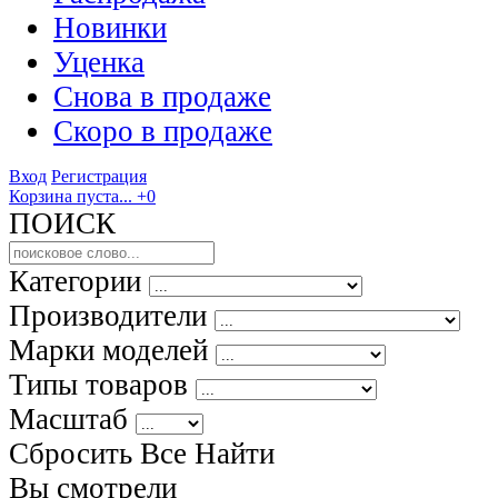
Новинки
Уценка
Снова в продаже
Скоро
в продаже
Вход
Регистрация
Корзина пуста...
+0
ПОИСК
Категории
Производители
Марки моделей
Типы товаров
Масштаб
Сбросить Все
Найти
Вы смотрели