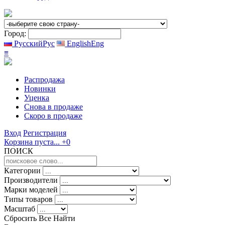
Город:
Русский
Рус
English
Eng
≡
Распродажа
Новинки
Уценка
Снова в продаже
Скоро
в продаже
Вход
Регистрация
Корзина пуста...
+0
ПОИСК
Категории
Производители
Марки моделей
Типы товаров
Масштаб
Сбросить Все
Найти