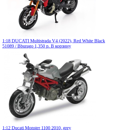
1:18 DUCATI Multistrada V4 (2022), Red White Black
51089 / Bburago
1,350 р.
В корзину
1:12 Ducati Monster 1100 2010, grey