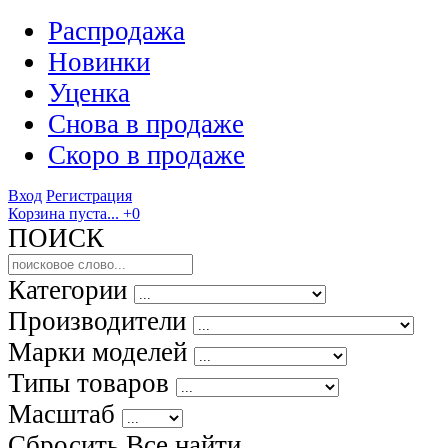
Распродажа
Новинки
Уценка
Снова в продаже
Скоро
в продаже
Вход
Регистрация
Корзина пуста...
+0
ПОИСК
Категории
Производители
Марки моделей
Типы товаров
Масштаб
Сбросить Все
найти