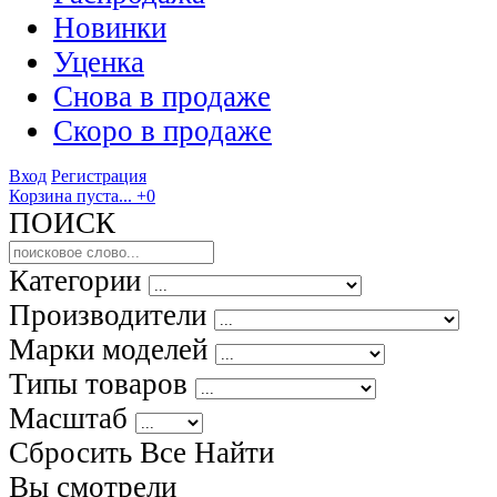
Новинки
Уценка
Снова в продаже
Скоро
в продаже
Вход
Регистрация
Корзина пуста...
+0
ПОИСК
Категории
Производители
Марки моделей
Типы товаров
Масштаб
Сбросить Все
Найти
Вы смотрели