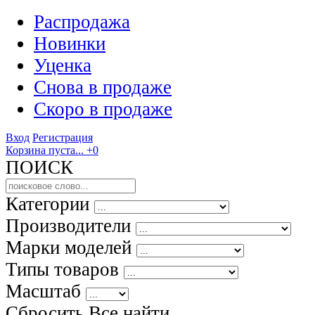
Распродажа
Новинки
Уценка
Снова в продаже
Скоро
в продаже
Вход
Регистрация
Корзина пуста...
+0
ПОИСК
Категории
Производители
Марки моделей
Типы товаров
Масштаб
Сбросить Все
найти