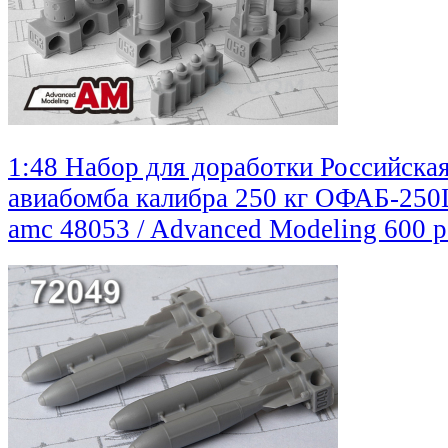
1:48 Набор для доработки Российска
авиабомба калибра 250 кг ОФАБ-250
amc 48053 / Advanced Modeling
600 