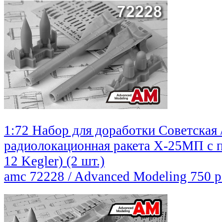
1:72 Набор для доработки Советская 
радиолокационная ракета Х-25МП с
12 Kegler) (2 шт.)
amc 72228 / Advanced Modeling
750 