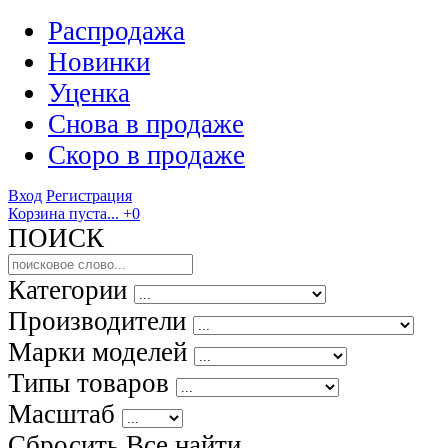
Распродажа
Новинки
Уценка
Снова в продаже
Скоро
в продаже
Вход
Регистрация
Корзина пуста...
+0
ПОИСК
Категории
Производители
Марки моделей
Типы товаров
Масштаб
Сбросить Все
найти