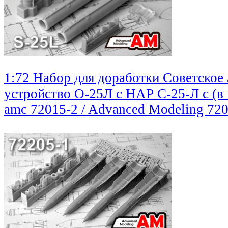
1:72 Набор для доработки Советское 
устройство О-25Л с НАР С-25-Л с (в
amc 72015-2 / Advanced Modeling
720