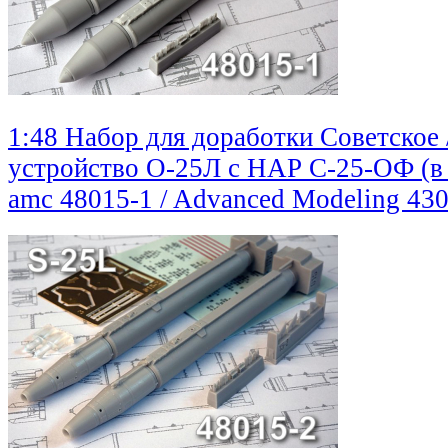
1:48 Набор для доработки Советское 
устройство О-25Л с НАР С-25-ОФ (в
amc 48015-1 / Advanced Modeling
430