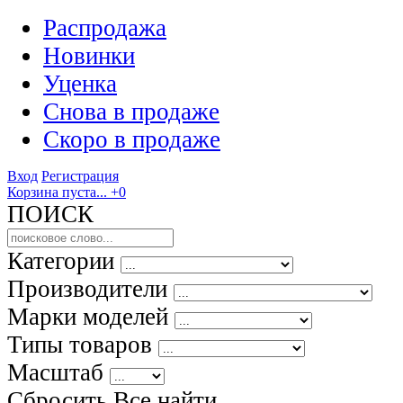
Распродажа
Новинки
Уценка
Снова в продаже
Скоро
в продаже
Вход
Регистрация
Корзина пуста...
+0
ПОИСК
Категории
Производители
Марки моделей
Типы товаров
Масштаб
Сбросить Все
найти