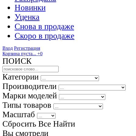
Новинки
Уценка
Снова в продаже
Скоро
в продаже
Вход
Регистрация
Корзина пуста...
+0
ПОИСК
Категории
Производители
Марки моделей
Типы товаров
Масштаб
Сбросить Все
Найти
Вы смотрели