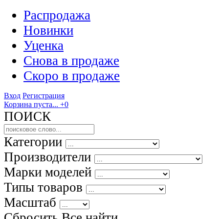
Распродажа
Новинки
Уценка
Снова в продаже
Скоро
в продаже
Вход
Регистрация
Корзина пуста...
+0
ПОИСК
Категории
Производители
Марки моделей
Типы товаров
Масштаб
Сбросить Все
найти