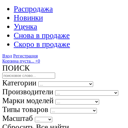
Распродажа
Новинки
Уценка
Снова в продаже
Скоро
в продаже
Вход
Регистрация
Корзина пуста...
+0
ПОИСК
Категории
Производители
Марки моделей
Типы товаров
Масштаб
Сбросить Все
найти