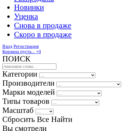
Новинки
Уценка
Снова в продаже
Скоро
в продаже
Вход
Регистрация
Корзина пуста...
+0
ПОИСК
Категории
Производители
Марки моделей
Типы товаров
Масштаб
Сбросить Все
Найти
Вы смотрели