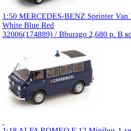
1:50 MERCEDES-BENZ Sprinter Van Po
White Blue Red
32006(174889) / Bburago
2,680 р.
В к
1:18 ALFA ROMEO F-12 Minibus 1-serie