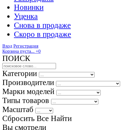
Новинки
Уценка
Снова в продаже
Скоро
в продаже
Вход
Регистрация
Корзина пуста...
+0
ПОИСК
Категории
Производители
Марки моделей
Типы товаров
Масштаб
Сбросить Все
Найти
Вы смотрели