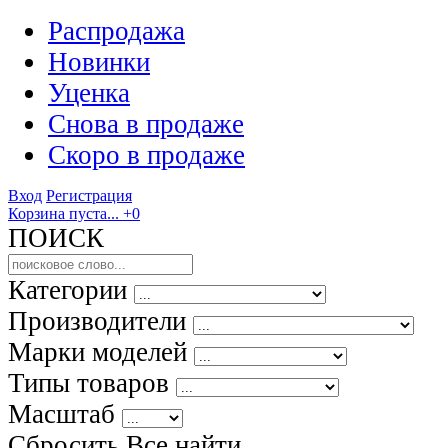
Распродажа
Новинки
Уценка
Снова в продаже
Скоро
в продаже
Вход
Регистрация
Корзина пуста...
+0
ПОИСК
Категории
Производители
Марки моделей
Типы товаров
Масштаб
Сбросить Все
найти