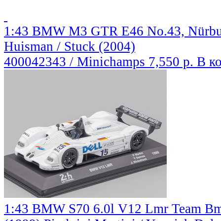
1:43 BMW M3 GTR E46 No.43, Nürburg
Huisman / Stuck (2004)
400042343 / Minichamps
7,550 р.
В к
1:43 BMW S70 6.0l V12 Lmr Team Bm