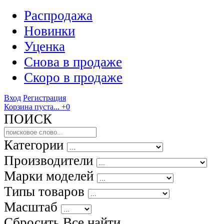
Распродажа
Новинки
Уценка
Снова в продаже
Скоро
в продаже
Вход
Регистрация
Корзина пуста...
+0
ПОИСК
Категории
Производители
Марки моделей
Типы товаров
Масштаб
Сбросить Все
найти