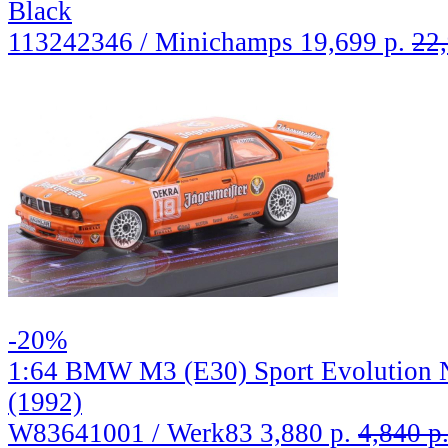
Black
113242346 / Minichamps
19,699 р.
22,
-20%
1:64 BMW M3 (E30) Sport Evolutio
(1992)
W83641001 / Werk83
3,880 р.
4,840 р