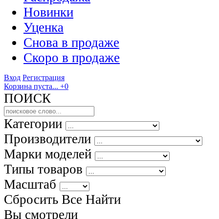
Новинки
Уценка
Снова в продаже
Скоро
в продаже
Вход
Регистрация
Корзина пуста...
+0
ПОИСК
Категории
Производители
Марки моделей
Типы товаров
Масштаб
Сбросить Все
Найти
Вы смотрели