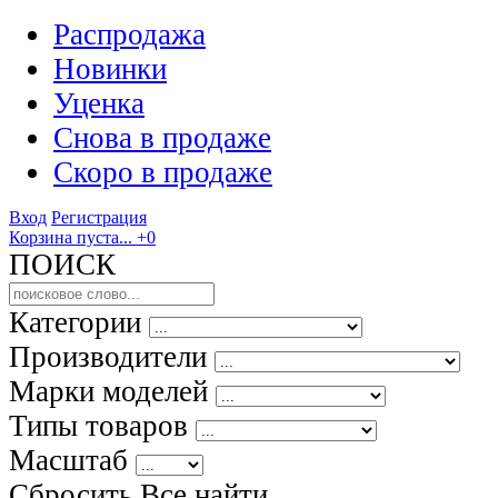
Распродажа
Новинки
Уценка
Снова в продаже
Скоро
в продаже
Вход
Регистрация
Корзина пуста...
+0
ПОИСК
Категории
Производители
Марки моделей
Типы товаров
Масштаб
Сбросить Все
найти