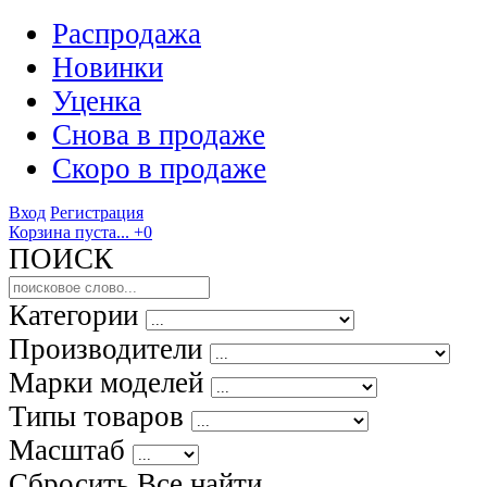
Распродажа
Новинки
Уценка
Снова в продаже
Скоро
в продаже
Вход
Регистрация
Корзина пуста...
+0
ПОИСК
Категории
Производители
Марки моделей
Типы товаров
Масштаб
Сбросить Все
найти