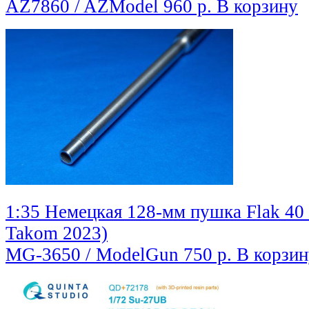
AZ7860 / AZModel
960 р.
В корзину
1:35 Немецкая 128-мм пушка Flak 40 
Takom 2023)
MG-3650 / ModelGun
750 р.
В корзин