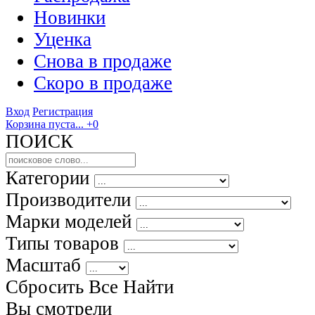
Новинки
Уценка
Снова в продаже
Скоро
в продаже
Вход
Регистрация
Корзина пуста...
+0
ПОИСК
Категории
Производители
Марки моделей
Типы товаров
Масштаб
Сбросить Все
Найти
Вы смотрели