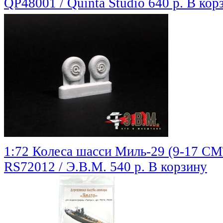
QP48001 / Quinta Studio
640 р.
В кор
1:72 Колеса шасси Миль-29 (9-17 СМ
RS72012 / Э.В.М.
540 р.
В корзину