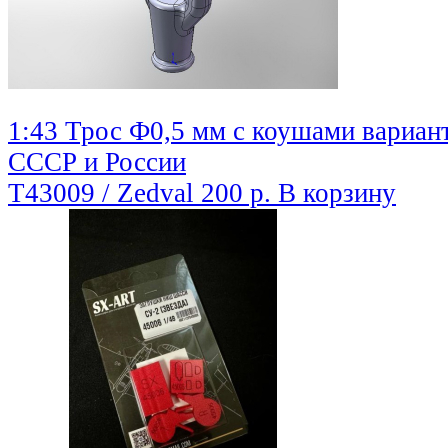
1:43 Трос Ф0,5 мм с коушами вариант
СССР и России
T43009 / Zedval
200 р.
В корзину