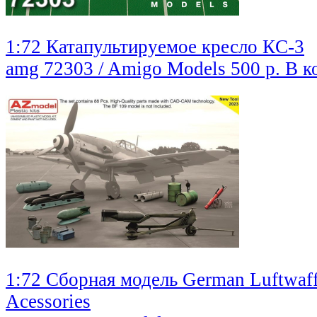
1:72 Катапультируемое кресло КC-3
amg 72303 / Amigo Models
500 р.
В к
1:72 Сборная модель German Luftwaff
Acessories