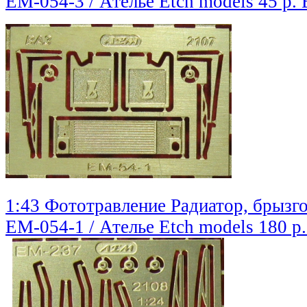
EM-054-3 / Ателье Etch models
45 р.
1:43 Фототравление Радиатор, брызг
EM-054-1 / Ателье Etch models
180 р