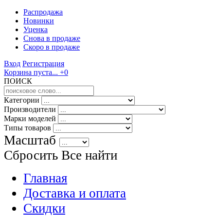
Распродажа
Новинки
Уценка
Снова в продаже
Скоро
в продаже
Вход
Регистрация
Корзина пуста...
+0
ПОИСК
Категории
Производители
Марки моделей
Типы товаров
Масштаб
Сбросить Все
найти
Главная
Доставка и оплата
Скидки