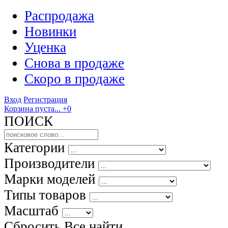
Распродажа
Новинки
Уценка
Снова в продаже
Скоро
в продаже
Вход
Регистрация
Корзина пуста...
+0
ПОИСК
Категории
Производители
Марки моделей
Типы товаров
Масштаб
Сбросить Все
найти