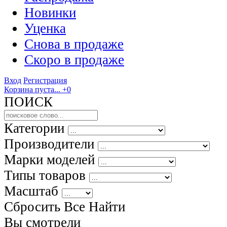
Новинки
Уценка
Снова в продаже
Скоро
в продаже
Вход
Регистрация
Корзина пуста...
+0
ПОИСК
Категории
Производители
Марки моделей
Типы товаров
Масштаб
Сбросить Все
Найти
Вы смотрели