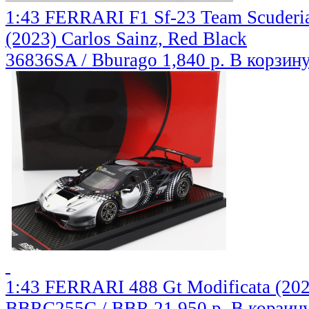
1:43 FERRARI F1 Sf-23 Team Scuderia
(2023) Carlos Sainz, Red Black
36836SA / Bburago
1,840 р.
В корзин
1:43 FERRARI 488 Gt Modificata (2020
BBRC255C / BBR
21,950 р.
В корзин