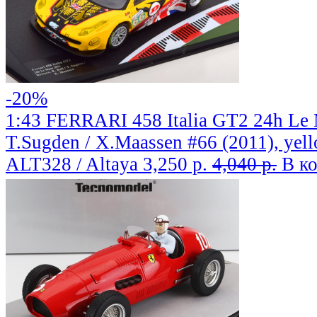
-20%
1:43 FERRARI 458 Italia GT2 24h Le M
T.Sugden / X.Maassen #66 (2011), yel
ALT328 / Altaya
3,250 р.
4,040 р.
В к