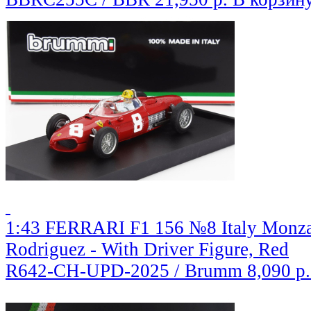
1:43 FERRARI F1 156 №8 Italy Monza
Rodriguez - With Driver Figure, Red
R642-CH-UPD-2025 / Brumm
8,090 р