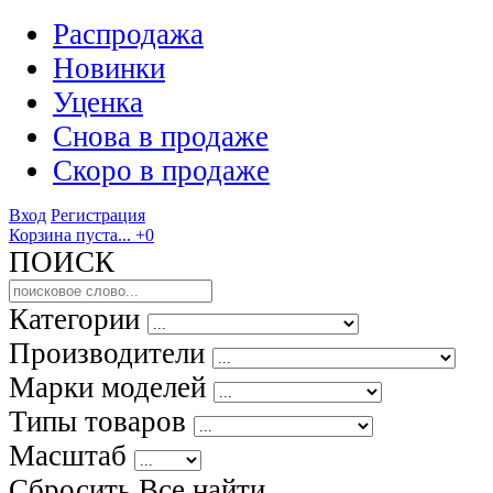
Распродажа
Новинки
Уценка
Снова в продаже
Скоро
в продаже
Вход
Регистрация
Корзина пуста...
+0
ПОИСК
Категории
Производители
Марки моделей
Типы товаров
Масштаб
Сбросить Все
найти