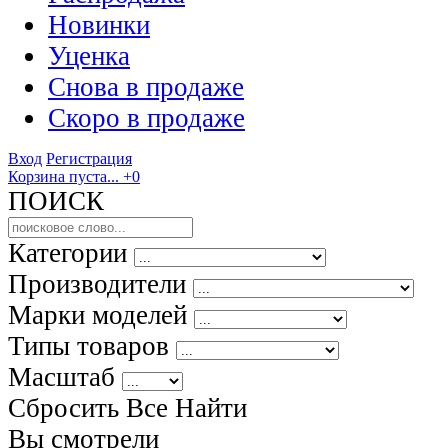
Новинки
Уценка
Снова в продаже
Скоро
в продаже
Вход
Регистрация
Корзина пуста...
+0
ПОИСК
Категории
Производители
Марки моделей
Типы товаров
Масштаб
Сбросить Все
Найти
Вы смотрели