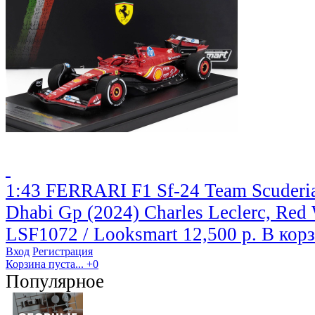
1:43 FERRARI F1 Sf-24 Team Scuderia
Dhabi Gp (2024) Charles Leclerc, Red
LSF1072 / Looksmart
12,500 р.
В кор
Вход
Регистрация
Корзина пуста...
+0
Популярное