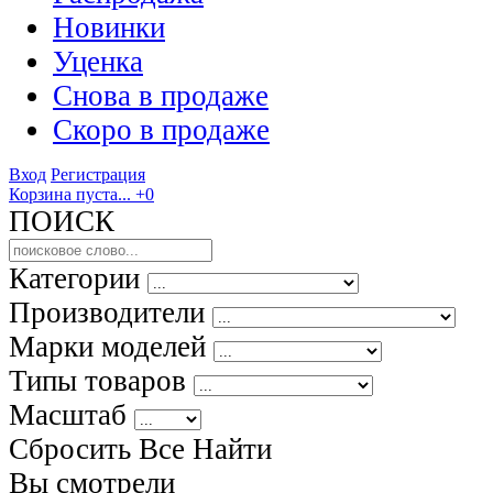
Новинки
Уценка
Снова в продаже
Скоро
в продаже
Вход
Регистрация
Корзина пуста...
+0
ПОИСК
Категории
Производители
Марки моделей
Типы товаров
Масштаб
Сбросить Все
Найти
Вы смотрели