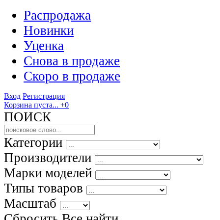
Распродажа
Новинки
Уценка
Снова в продаже
Скоро
в продаже
Вход
Регистрация
Корзина пуста...
+0
ПОИСК
Категории
Производители
Марки моделей
Типы товаров
Масштаб
Сбросить Все
найти