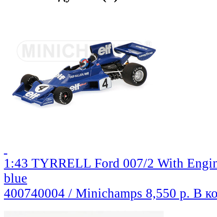
1:43 TYRRELL Ford 007/2 With Engine 
blue
400740004 / Minichamps
8,550 р.
В к