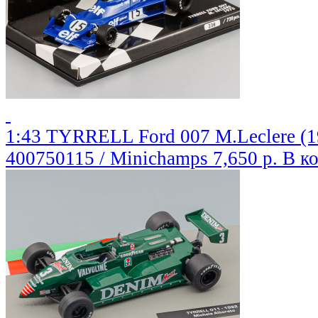
1:43 TYRRELL Ford 007 M.Leclere (19
400750115 / Minichamps
7,650 р.
В к