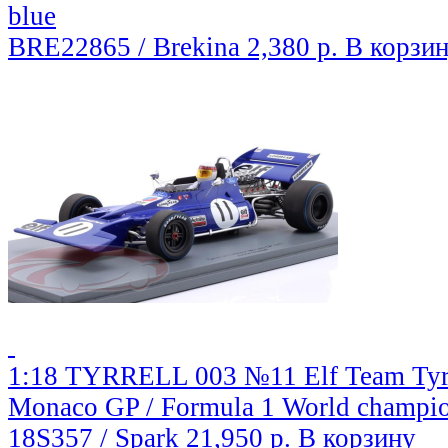
blue
BRE22865 / Brekina
2,380 р.
В корзи
1:18 TYRRELL 003 №11 Elf Team Tyrre
Monaco GP / Formula 1 World champion
18S357 / Spark
21,950 р.
В корзину