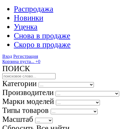
Распродажа
Новинки
Уценка
Снова в продаже
Скоро
в продаже
Вход
Регистрация
Корзина пуста...
+0
ПОИСК
Категории
Производители
Марки моделей
Типы товаров
Масштаб
Сбросить Все
найти