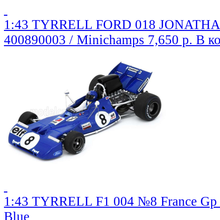
1:43 TYRRELL FORD 018 JONATHAN
400890003 / Minichamps
7,650 р.
В к
1:43 TYRRELL F1 004 №8 France Gp (1
Blue