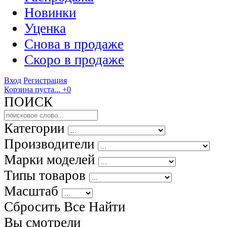
Новинки
Уценка
Снова в продаже
Скоро
в продаже
Вход
Регистрация
Корзина пуста...
+0
ПОИСК
Категории
Производители
Марки моделей
Типы товаров
Масштаб
Сбросить Все
Найти
Вы смотрели