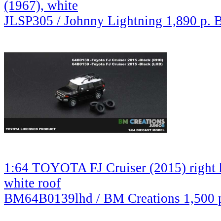
(1967), white
JLSP305 / Johnny Lightning
1,890 р.
В
1:64 TOYOTA FJ Cruiser (2015) right h
white roof
BM64B0139lhd / BM Creations
1,500 