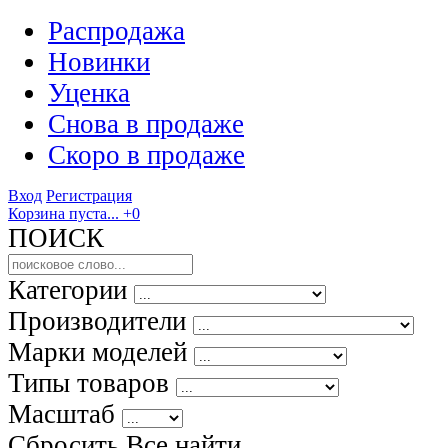
Распродажа
Новинки
Уценка
Снова в продаже
Скоро
в продаже
Вход
Регистрация
Корзина пуста...
+0
ПОИСК
Категории
Производители
Марки моделей
Типы товаров
Масштаб
Сбросить Все
найти