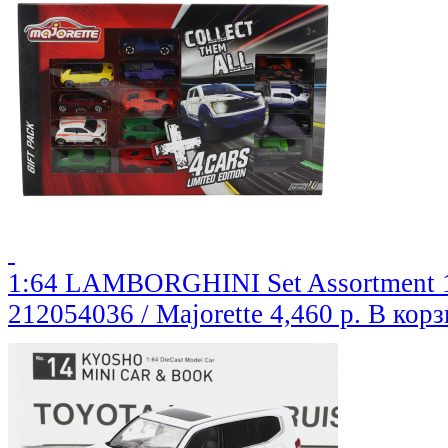
1:64 LAMBORGHINI Set Assortment 13
212054036 / Majorette
4,460 р.
В корз